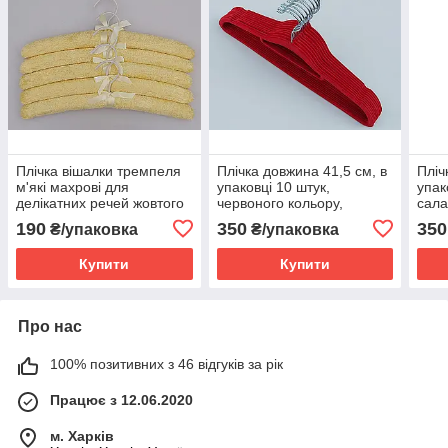
Плічка вішалки тремпеля
Плічка довжина 41,5 см, в
Пліч
м'які махрові для
упаковці 10 штук,
упак
делікатних речей жовтого
червоного кольору,
сала
кольору, довжина 38 см,в
тремпеля вішалки
трем
190
350
350
₴/упаковка
₴/упаковка
упаковці 5 штук
флоковані
флок
Купити
Купити
Про нас
100% позитивних з 46 відгуків за рік
Працює з 12.06.2020
м. Харків