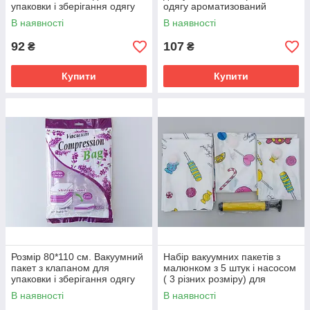
упаковки і зберігання одягу
одягу ароматизований
ароматизований "Лаванда".
"Лаванда". Розмір 60*80 см
В наявності
В наявності
92
107
₴
₴
Купити
Купити
Розмір 80*110 см. Вакуумний
Набір вакуумних пакетів з
пакет з клапаном для
малюнком з 5 штук і насосом
упаковки і зберігання одягу
( 3 різних розміру) для
ароматизований "Лаванда".
пакування і зберігання одягу.
В наявності
В наявності