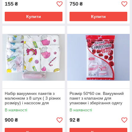
155
750
₴
₴
Купити
Купити
Набір вакуумних пакетів з
Розмір 50*60 см. Вакуумний
малюнком з 8 штук ( 3 різних
пакет з клапаном для
розміру) і насосом для
упаковки і зберігання одягу
упаковки та зберігання одягу.
ароматизований "Троянда".
В наявності
В наявності
900
92
₴
₴