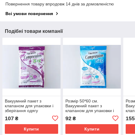
Повернення товару впродовж 14 днів за домовленістю
Всі умови повернення
Подібні товари компанії
Вакуумний пакет з
Розмір 50*60 см.
Розм
клапаном для упаковки і
Вакуумний пакет з
Ваку
зберігання одягу
клапаном для упаковки і
клап
ароматизований
зберігання одягу
збер
107
92
155
₴
₴
"Лаванда". Розмір 60*80
ароматизований "Океан".
аром
см
Купити
Купити