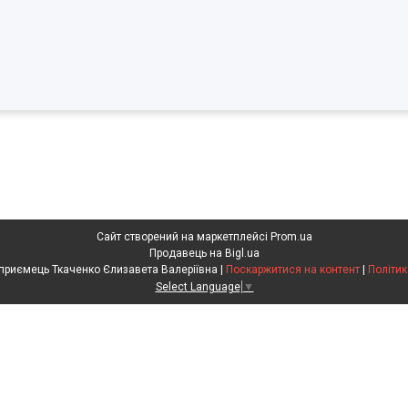
Сайт створений на маркетплейсі
Prom.ua
Продавець на Bigl.ua
Фізична особа підприємець Ткаченко Єлизавета Валеріївна |
Поскаржитися на контент
|
Політик
Select Language
▼