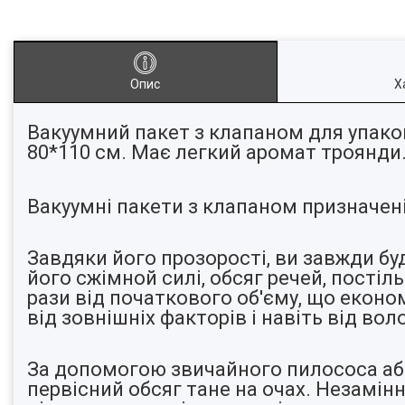
Опис
Х
Вакуумний пакет з клапаном для упаков
80*110 см. Має легкий аромат троянди
Вакуумні пакети з клапаном призначені 
Завдяки його прозорості, ви завжди бу
його сжімной силі, обсяг речей, постіль
рази від початкового об'єму, що еконо
від зовнішніх факторів і навіть від вол
За допомогою звичайного пилососа або 
первісний обсяг тане на очах. Незамінни