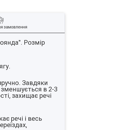
ля замовлення
оянда". Розмір
ягу.
зручно. Завдяки
о зменшується в 2-3
сті, захищає речі
ає речі і весь
ереїздах,