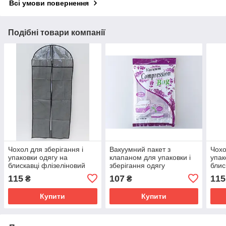
Всі умови повернення
Подібні товари компанії
Чохол для зберігання і
Вакуумний пакет з
Чохо
упаковки одягу на
клапаном для упаковки і
упак
блискавці флізеліновий
зберігання одягу
блис
сірого кольору. Розмір 60
ароматизований
беже
115
107
115
₴
₴
см*137 см.
"Лаванда". Розмір 60*80
60 с
см
Купити
Купити