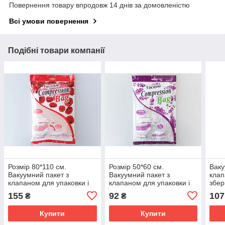
Повернення товару впродовж 14 днів за домовленістю
Всі умови повернення
Подібні товари компанії
Розмір 80*110 см.
Розмір 50*60 см.
Ваку
Вакуумний пакет з
Вакуумний пакет з
клап
клапаном для упаковки і
клапаном для упаковки і
збер
зберігання одягу
зберігання одягу
аро
155
92
107
₴
₴
ароматизований
ароматизований
"Лав
"Троянда".
"Лаванда".
см
Купити
Купити