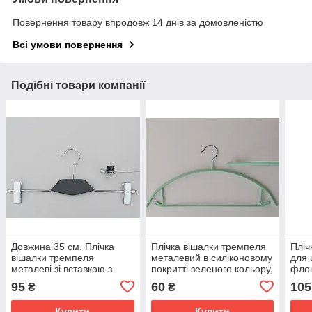
Повернення товару впродовж 14 днів за домовленістю
Всі умови повернення
Подібні товари компанії
Довжина 35 см. Плічка
Плічка вішалки тремпеля
Пліч
вішалки тремпеля
металевий в силіконовому
для 
металеві зі вставкою з
покритті зеленого кольору,
флок
дерева чорного кольору,
довжина 42 см
коль
95
60
105
₴
₴
для штанів і спідниць
Купити
Купити