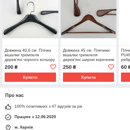
Довжина 40,6 см. Плічка
Довжина 45 см. Плечики
Пліч
вішалки тремпеля
вішалки тремпеля
PU45
дерев'яні чорного кольору
дерев'яні широкі коричневі
реб
широкі
кольори з багатошаровим
чорн
200
250
60
₴
₴
покриттям лаком.
45 с
Купити
Купити
Про нас
100% позитивних з 47 відгуків за рік
Працює з 12.06.2020
м. Харків