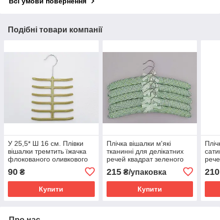
Всі умови повернення
Подібні товари компанії
У 25,5* Ш 16 см. Плівки
Плічка вішалки м'які
Пліч
вішалки тремтить їжачка
тканинні для делікатних
сати
флокованого оливкового
речей квадрат зеленого
рече
кольору
кольору, довжина 38 см,в
довж
90
215
210
₴
₴/упаковка
упаковці 5 штук
5 шт
Купити
Купити
Про нас