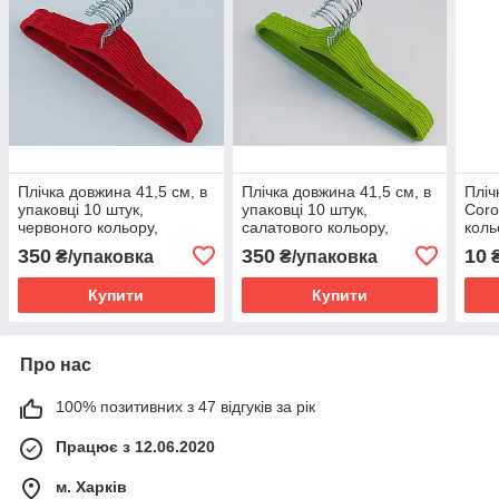
Плічка довжина 41,5 см, в
Плічка довжина 41,5 см, в
Пліч
упаковці 10 штук,
упаковці 10 штук,
Coro
червоного кольору,
салатового кольору,
коль
тремпеля вішалки
тремпеля вішалки
350
350
10
₴/упаковка
₴/упаковка
флоковані
флоковані
Купити
Купити
Про нас
100% позитивних з 47 відгуків за рік
Працює з 12.06.2020
м. Харків