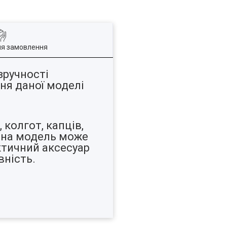
ля замовлення
зручності
ння даної моделі
 колгот, капців,
дана модель може
актичний аксесуар
вність.