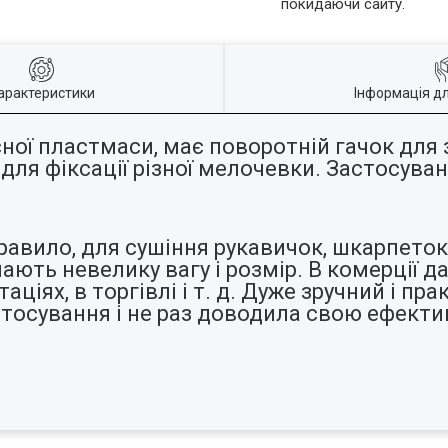
покидаючи сайту.
арактеристики
Інформація д
ної пластмаси, має поворотній гачок для 
для фіксації різної мелочевки. Застосува
равило, для сушіння рукавичок, шкарпеток,
мають невелику вагу і розмір. В комерції 
ціях, в торгівлі і т. д. Дуже зручний і пр
тосування і не раз доводила свою ефекти