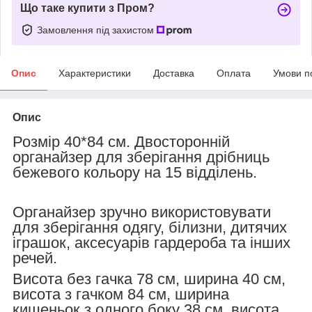
Що таке купити з Пром?
Замовлення під захистом
Опис
Характеристики
Доставка
Оплата
Умови п
Опис
Розмір 40*84 см. Двосторонній
органайзер для зберігання дрібниць
бежевого
кольору на 15 відділень.
Органайзер зручно використовувати
для зберігання одягу, білизни, дитячих
іграшок, аксесуарів гардероба та інших
речей.
Висота без гачка 78 см, ширина 40 см,
висота з гачком 84 см, ширина
кишеньок з одного боку 38 см, висота