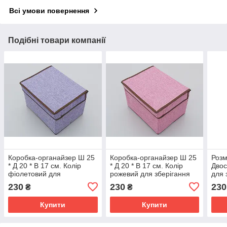
Всі умови повернення
Подібні товари компанії
Коробка-органайзер Ш 25
Коробка-органайзер Ш 25
Розм
* Д 20 * В 17 см. Колір
* Д 20 * В 17 см. Колір
Двос
фіолетовий для
рожевий для зберігання
для 
зберігання одягу, взуття
одягу, взуття або
сіро
230
230
230
₴
₴
або невеликих предметів
невеликих предметів
Купити
Купити