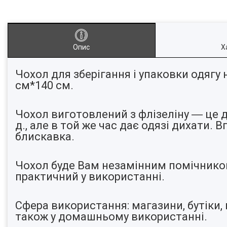
Опис
Х
Чохол для зберігання і упаковки одягу
см*140 см.
Чохол виготовлений з флізеліну ― це ди
д., але в той же час дає одязі дихати. 
блискавка.
Чохол буде Вам незамінним помічником 
практичний у використанні.
Сфера використання: магазини, бутіки, в
також у домашньому використанні.