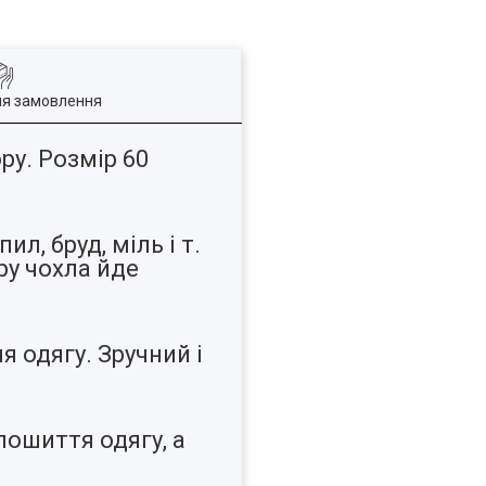
ля замовлення
ру. Розмір 60
л, бруд, міль і т.
тру чохла йде
 одягу. Зручний і
пошиття одягу, а