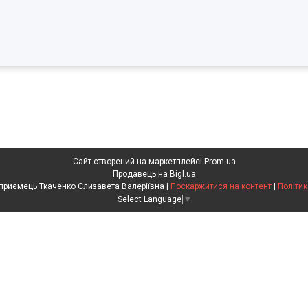
Сайт створений на маркетплейсі
Prom.ua
Продавець на Bigl.ua
Фізична особа підприємець Ткаченко Єлизавета Валеріївна |
Поскаржитися на контент
|
Політик
Select Language
▼