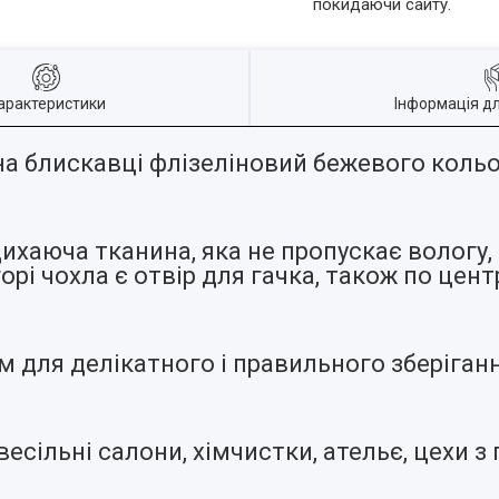
покидаючи сайту.
арактеристики
Інформація д
 на блискавці флізеліновий бежевого кольо
хаюча тканина, яка не пропускає вологу, пи
Вгорі чохла є отвір для гачка, також по цен
для делікатного і правильного зберігання
есільні салони, хімчистки, ательє, цехи з 