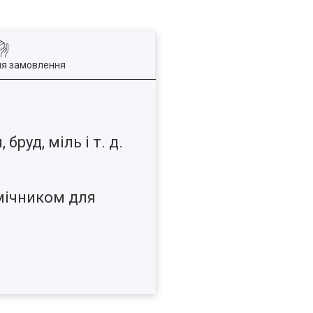
ля замовлення
руд, міль і т. д.
омічником для