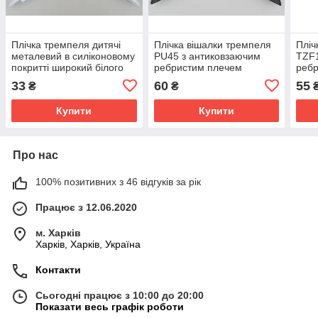
Плічка тремпеля дитячі
Плічка вішалки тремпеля
Пліч
металевий в силіконовому
PU45 з антиковзаючим
TZF1
покритті широкий білого
ребристим плечем
ребр
кольору, довжина 31 см
чорного кольору, довжина
темн
33
60
55
₴
₴
45 см
38,5
Купити
Купити
Про нас
100% позитивних з 46 відгуків за рік
Працює з 12.06.2020
м. Харків
Харків, Харків, Україна
Контакти
Сьогодні працює з 10:00 до 20:00
Показати весь графік роботи