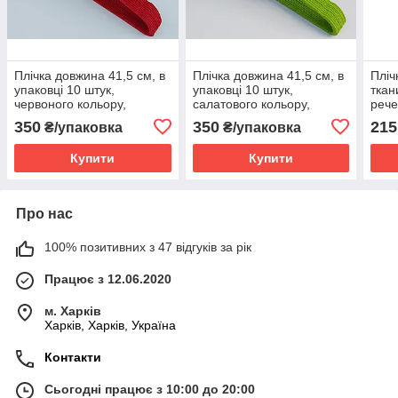
Плічка довжина 41,5 см, в
Плічка довжина 41,5 см, в
Пліч
упаковці 10 штук,
упаковці 10 штук,
ткан
червоного кольору,
салатового кольору,
рече
тремпеля вішалки
тремпеля вішалки
коль
350
350
215
₴/упаковка
₴/упаковка
флоковані
флоковані
упак
Купити
Купити
Про нас
100% позитивних з 47 відгуків за рік
Працює з 12.06.2020
м. Харків
Харків, Харків, Україна
Контакти
Сьогодні працює з 10:00 до 20:00