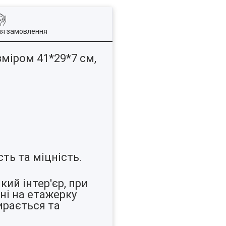
ля замовлення
міром 41*29*7 см,
сть та міцність.
ий інтер'єр, при
ні на етажерку
ирається та