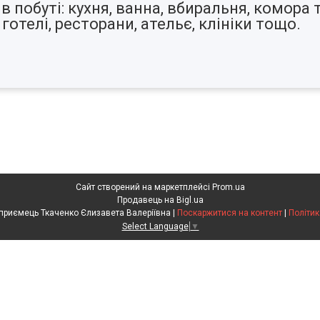
побуті: кухня, ванна, вбиральня, комора т
 готелі, ресторани, ательє, клініки тощо.
Сайт створений на маркетплейсі
Prom.ua
Продавець на Bigl.ua
Фізична особа підприємець Ткаченко Єлизавета Валеріївна |
Поскаржитися на контент
|
Політик
Select Language
▼