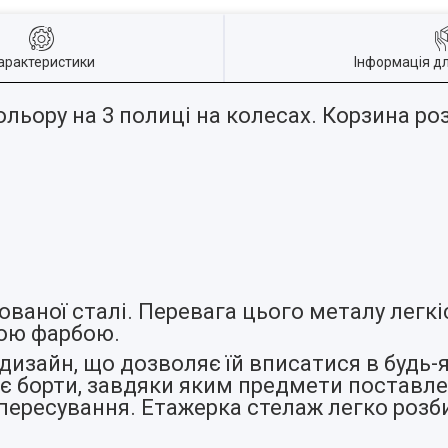
арактеристики
Інформація д
ьору на 3 полиці на колесах. Корзина роз
кованої
сталі. Перевага цього металу легкі
вою фарбою.
изайн, що дозволяє їй вписатися в будь-як
є борти, завдяки яким предмети поставле
ї пересування. Етажерка стелаж легко розб