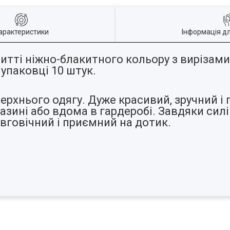
арактеристики
Інформація д
итті ніжно-блакитного кольору з вирізами
 упаковці 10 штук.
рхнього одягу. Дуже красивий, зручний і 
азині або вдома в гардеробі. Завдяки си
овговічний і приємний на дотик.