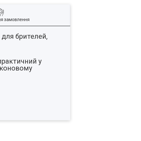
ля замовлення
 для брителей,
практичний у
ліконовому