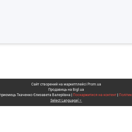
Сайт створений на маркетплейсі
Prom.ua
Продавець на Bigl.ua
Фізична особа підприємець Ткаченко Єлизавета Валеріївна |
Поскаржитися на контент
|
Політик
Select Language
▼