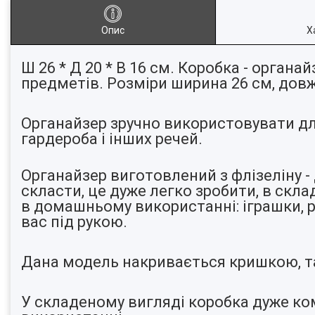
Опис
Х
Ш 26 * Д 20 * В 16 см. Коробка - органа
предметів. Розміри ширина 26 см, довж
Органайзер зручно використовувати для 
гардероба і інших речей.
Органайзер виготовлений з флізеліну -
скласти, це дуже легко зробити, в скл
в домашньому використанні: іграшки, ре
вас під рукою.
Дана модель накривається кришкою, та
У складеному вигляді коробка дуже ком