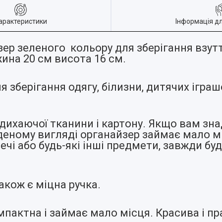
арактеристики
Інформація д
йзер
зеленого
кольору для зберігання взут
ина 20 см висота 16 см.
зберігання одягу, білизни, дитячих іграш
 дихаючої тканини і картону. Якщо вам зн
аденому вигляді органайзер займає мало м
чі або будь-які інші предмети, завжди буду
кож є міцна ручка.
пактна і займає мало місця. Красива і пр