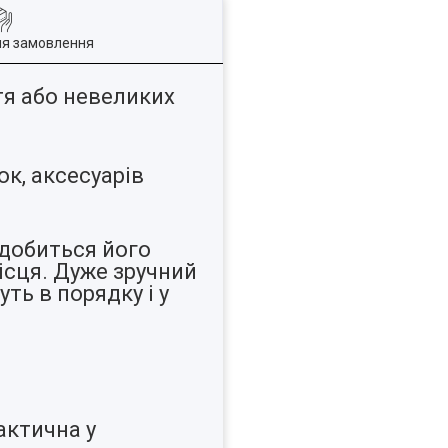
ля замовлення
тя або невеликих
ок, аксесуарів
адобиться його
ісця. Дуже зручний
ть в порядку і у
актична у