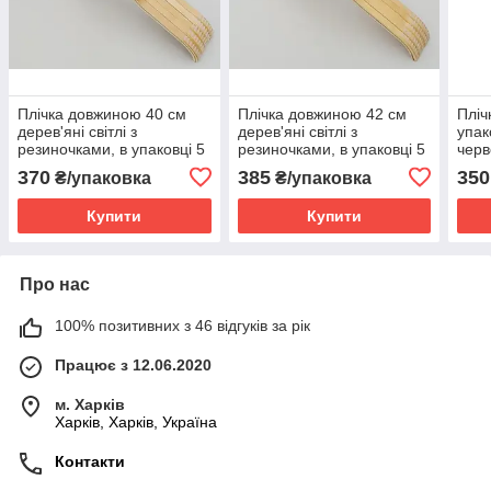
Плічка довжиною 40 см
Плічка довжиною 42 см
Пліч
дерев'яні світлі з
дерев'яні світлі з
упак
резиночками, в упаковці 5
резиночками, в упаковці 5
черв
штук
штук
трем
370
385
350
₴/упаковка
₴/упаковка
флок
Купити
Купити
Про нас
100% позитивних з 46 відгуків за рік
Працює з 12.06.2020
м. Харків
Харків, Харків, Україна
Контакти