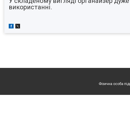
У складеному вигляді органайзер дуже 
використанні.