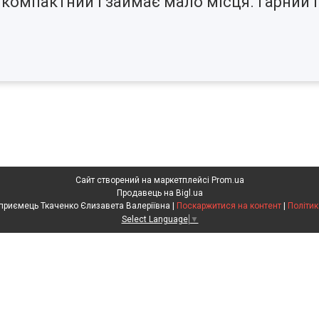
компактний і займає мало місця. Гарний і
Сайт створений на маркетплейсі
Prom.ua
Продавець на Bigl.ua
Фізична особа підприємець Ткаченко Єлизавета Валеріївна |
Поскаржитися на контент
|
Політик
Select Language
▼