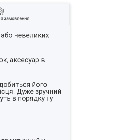
ля замовлення
я або невеликих
ок, аксесуарів
адобиться його
ісця. Дуже зручний
ть в порядку і у