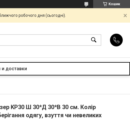
Кошик
ближчого робочого дня (сьогодні).
 и доставки
ер KP30 Ш 30*Д 30*В 30 см. Колір
ерігання одягу, взуття чи невеликих