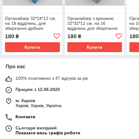
Органайзер 32*24*12 см,
Органайзер з кришкою
Орга
на 18 відділень, для
32*32*12 см, на 16
на 1
зберігання дрібних
відділень для зберігання
збер
предметів одягу
дрібних предметів одягу
пред
180
180
180
₴
₴
блакитного кольору
сірого кольору
коль
Купити
Купити
Про нас
100% позитивних з 47 відгуків за рік
Працює з 12.06.2020
м. Харків
Харків, Харків, Україна
Контакти
Сьогодні вихідний
Показати весь графік роботи