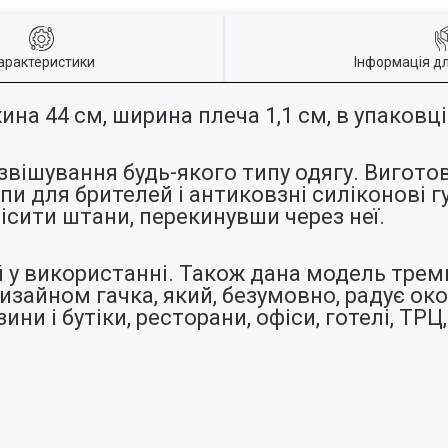
арактеристики
Інформація д
ина 44 см, ширина плеча 1,1 см, в упаковці
звішування будь-якого типу одягу. Вигото
пи для брителей і антиковзні силіконові г
ісити штани, перекинувши через неї.
й у використанні. Також дана модель тре
айном гачка, який, безумовно, радує око
и і бутіки, ресторани, офіси, готелі, ТРЦ, і