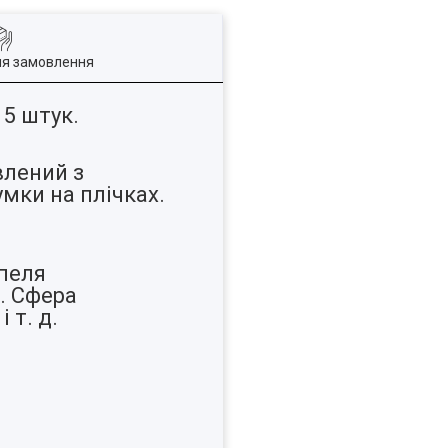
ля замовлення
 5 штук.
влений з
умки на плічках.
мпеля
. Сфера
 т. д.