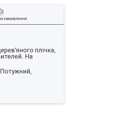
ля замовлення
ерев'яного плічка,
рителей. На
 Потужний,