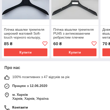
Плічка вішалки тремпеля
Плічка вішалки тремпеля
Довж
широкий матовий Soft-
PU45 з антиковзаючим
віша
touch чорного кольору,
ребристим плечем
мета
довжина 44 см
чорного кольору, довжина
плас
85
60
70
₴
₴
45 см
чорн
штан
Купити
Купити
Про нас
100% позитивних з 47 відгуків за рік
Працює з 12.06.2020
м. Харків
Харків, Харків, Україна
Контакти