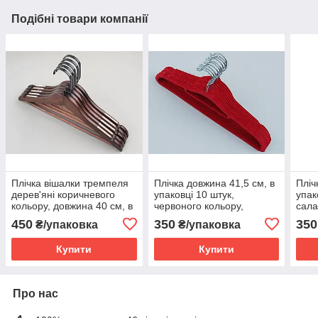
Подібні товари компанії
Плічка вішалки тремпеля
Плічка довжина 41,5 см, в
Пліч
дерев'яні коричневого
упаковці 10 штук,
упак
кольору, довжина 40 см, в
червоного кольору,
сала
упаковці 5 штук
тремпеля вішалки
трем
450
350
350
₴/упаковка
₴/упаковка
флоковані
флок
Купити
Купити
Про нас