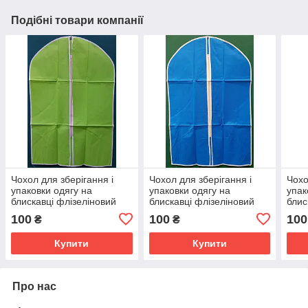
Подібні товари компанії
Чохол для зберігання і
Чохол для зберігання і
Чохо
упаковки одягу на
упаковки одягу на
упак
блискавці флізеліновий
блискавці флізеліновий
блис
салатового кольору.
блакитного кольору.
оран
100
100
100
₴
₴
Розмір 60 см*137 см.
Розмір 60 см*137 см.
Розм
Купити
Купити
Про нас